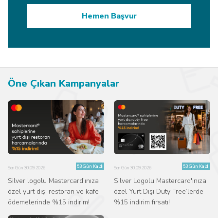
Hemen Başvur
Öne Çıkan Kampanyalar
53 Gün Kaldı
53 Gün Kaldı
Son Gün 30.09.2026
Son Gün 30.09.2026
Silver logolu Mastercard’ınıza
Silver Logolu Mastercard'ınıza
özel yurt dışı restoran ve kafe
özel Yurt Dışı Duty Free’lerde
ödemelerinde %15 indirim!
%15 indirim fırsatı!