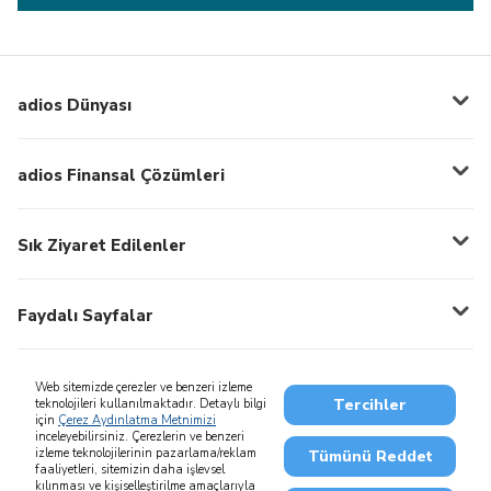
adios Dünyası
adios Finansal Çözümleri
Sık Ziyaret Edilenler
Faydalı Sayfalar
Web sitemizde çerezler ve benzeri izleme
Tercihler
teknolojileri kullanılmaktadır. Detaylı bilgi
için
Çerez Aydınlatma Metnimizi
0850 222 0 444
444 0 444
inceleyebilirsiniz. Çerezlerin ve benzeri
izleme teknolojilerinin pazarlama/reklam
Tümünü Reddet
faaliyetleri, sitemizin daha işlevsel
kılınması ve kişiselleştirilme amaçlarıyla