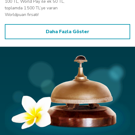
100 TL, World Pay ile ek 50 TL,
toplamda 1.500 TL’ye varan
Worldpuan fırsatı!
Daha Fazla Göster